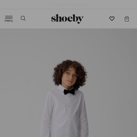
4.5/5 beoordeling door 3807 klanten
menu
label.header.toggle