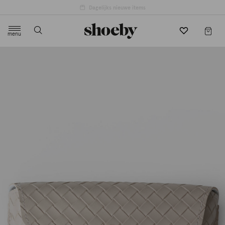
4.5/5 beoordeling door 3807 klanten
menu
label.header.toggle