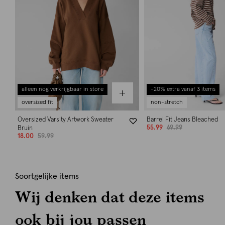
alleen nog verkrijgbaar in store
-20% extra vanaf 3 items
oversized fit
non-stretch
Oversized Varsity Artwork Sweater
Barrel Fit Jeans Bleached
55.99
69.99
Bruin
18.00
59.99
Soortgelijke items
Wij denken dat deze items
ook bij jou passen