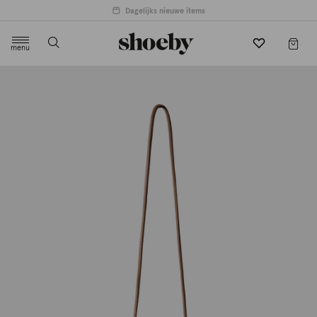
Dagelijks nieuwe items
menu
label.header.toggle