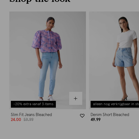
-20% extra vanaf 3 items
alleen nog verkrijgbaar in st
Slim Fit Jeans Bleached
Denim Short Bleached
24.00
59.99
49.99