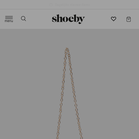
4.5/5 beoordeling door 3807 klanten
menu
label.header.toggle