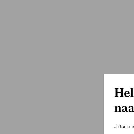
Hel
naa
Je kunt d