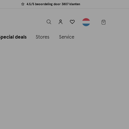
4.5/5 beoordeling door 3807 klanten
label.header.toggle
Special deals
Stores
Service