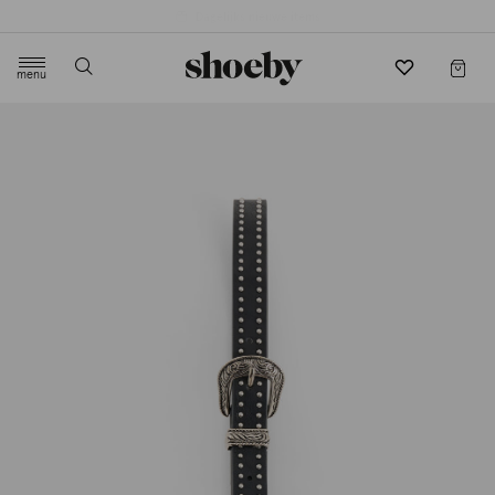
4.5/5 beoordeling door 3807 klanten
menu
label.header.toggle