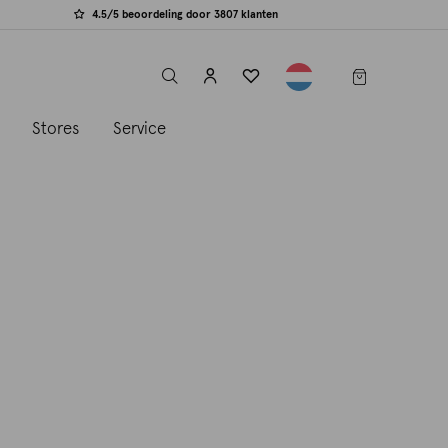
4.5/5 beoordeling door 3807 klanten
label.header.toggle
s
Stores
Service