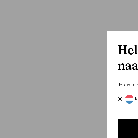
Hel
naa
Je kunt d
N