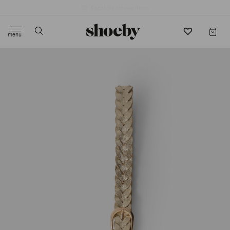
4.5/5 beoordeling door 3807 klanten
menu
label.header.toggle