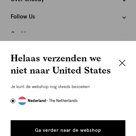
Follow Us
Cookies
We houden het
Nederland
Nederlands
Helaas verzenden we
graag persoonlijk
niet naar United States
Om je de beste gebruikservaring te kunnen bieden,
gebruiken wij cookies en daarmee vergelijkbare
Je kunt de webshop nog steeds bezoeken
technieken zoals link-tracking welke gebruikt worden
om advertenties te personaliseren...
Lees meer
Nederland
- The Netherlands
Alle
Details
©
Alle rechten voorbehouden. Shoeby 2026
cookies
Ga verder naar de webshop
tonen
toestaan