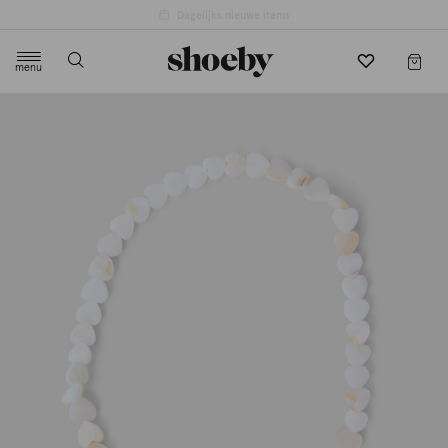
4.5/5 beoordeling door 3807 klanten
menu
label.header.toggle