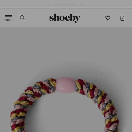
4.5/5 beoordeling door 3807 klanten
menu
label.header.toggle