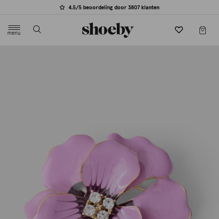
4.5/5 beoordeling door 3807 klanten
menu
label.header.toggle