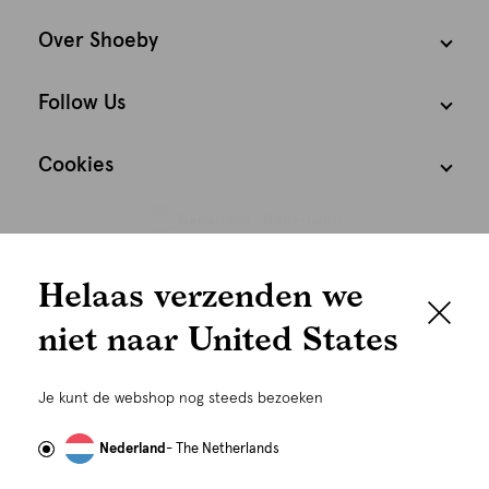
Over Shoeby
Follow Us
Cookies
Nederland
Nederlands
We houden het
Helaas verzenden we
graag persoonlijk
niet naar United States
Om je de beste gebruikservaring te kunnen bieden,
gebruiken wij cookies en daarmee vergelijkbare
Je kunt de webshop nog steeds bezoeken
technieken zoals link-tracking welke gebruikt worden
om advertenties te personaliseren...
Lees meer
Nederland
- The Netherlands