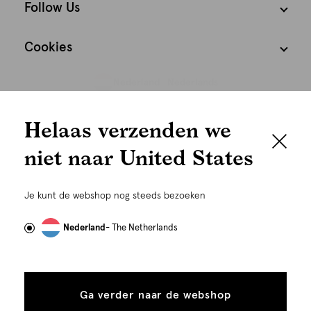
Follow Us
Cookies
Nederland
Nederlands
We houden het
Helaas verzenden we
graag persoonlijk
niet naar United States
Om je de beste gebruikservaring te kunnen bieden,
gebruiken wij cookies en daarmee vergelijkbare
Je kunt de webshop nog steeds bezoeken
technieken zoals link-tracking welke gebruikt worden
om advertenties te personaliseren...
Lees meer
Nederland
- The Netherlands
©
Alle rechten voorbehouden. Shoeby 2026
Alle
Details
cookies
Ga verder naar de webshop
tonen
toestaan
Plaats in winkelmand