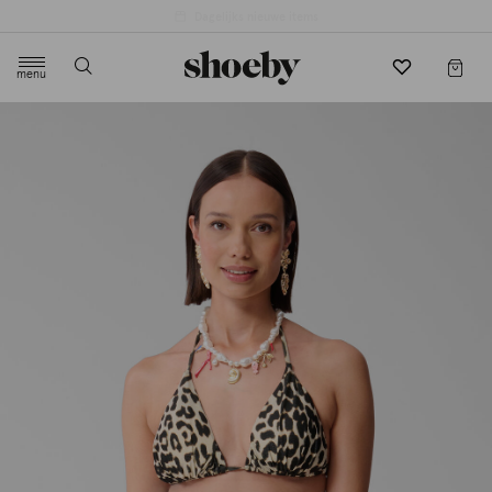
4.5/5 beoordeling door 3807 klanten
menu
label.header.toggle