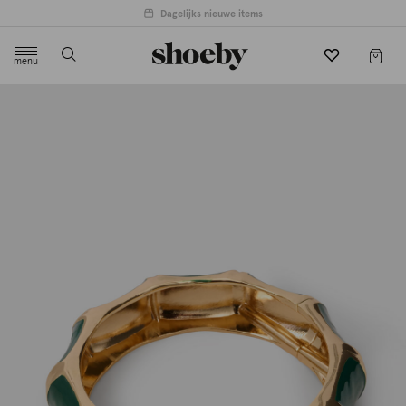
Dagelijks nieuwe items
menu
label.header.toggle