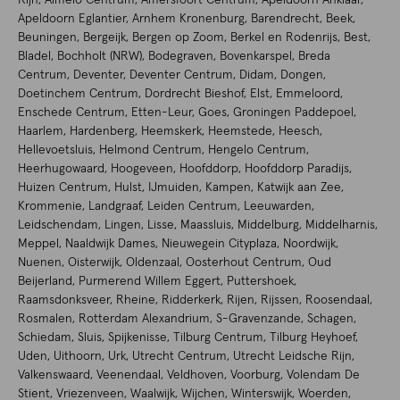
Apeldoorn Eglantier, Arnhem Kronenburg, Barendrecht, Beek,
Beuningen, Bergeijk, Bergen op Zoom, Berkel en Rodenrijs, Best,
Bladel, Bochholt (NRW), Bodegraven, Bovenkarspel, Breda
Centrum, Deventer, Deventer Centrum, Didam, Dongen,
Doetinchem Centrum, Dordrecht Bieshof, Elst, Emmeloord,
Enschede Centrum, Etten-Leur, Goes, Groningen Paddepoel,
Haarlem, Hardenberg, Heemskerk, Heemstede, Heesch,
Hellevoetsluis, Helmond Centrum, Hengelo Centrum,
Heerhugowaard, Hoogeveen, Hoofddorp, Hoofddorp Paradijs,
Huizen Centrum, Hulst, IJmuiden, Kampen, Katwijk aan Zee,
Krommenie, Landgraaf, Leiden Centrum, Leeuwarden,
Leidschendam, Lingen, Lisse, Maassluis, Middelburg, Middelharnis,
Meppel, Naaldwijk Dames, Nieuwegein Cityplaza, Noordwijk,
Nuenen, Oisterwijk, Oldenzaal, Oosterhout Centrum, Oud
Beijerland, Purmerend Willem Eggert, Puttershoek,
Raamsdonksveer, Rheine, Ridderkerk, Rijen, Rijssen, Roosendaal,
Rosmalen, Rotterdam Alexandrium, S-Gravenzande, Schagen,
Schiedam, Sluis, Spijkenisse, Tilburg Centrum, Tilburg Heyhoef,
Uden, Uithoorn, Urk, Utrecht Centrum, Utrecht Leidsche Rijn,
Valkenswaard, Veenendaal, Veldhoven, Voorburg, Volendam De
Stient, Vriezenveen, Waalwijk, Wijchen, Winterswijk, Woerden,