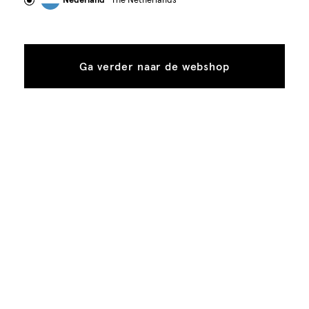
Nederland
- The Netherlands
Service
Ga verder naar de webshop
Over Shoeby
Follow Us
Cookies
Nederland
Nederlands