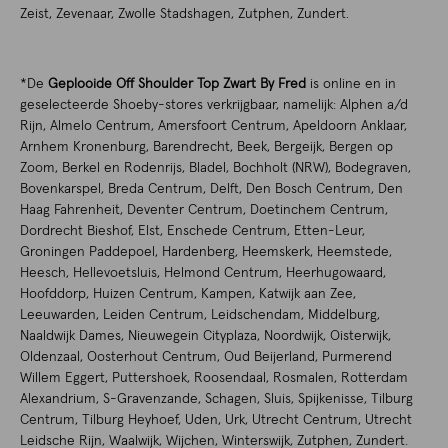
Zeist, Zevenaar, Zwolle Stadshagen, Zutphen, Zundert.
*De
Geplooide Off Shoulder Top Zwart By Fred
is online en in
geselecteerde Shoeby-stores verkrijgbaar, namelijk: Alphen a/d
Rijn, Almelo Centrum, Amersfoort Centrum, Apeldoorn Anklaar,
Arnhem Kronenburg, Barendrecht, Beek, Bergeijk, Bergen op
Zoom, Berkel en Rodenrijs, Bladel, Bochholt (NRW), Bodegraven,
Bovenkarspel, Breda Centrum, Delft, Den Bosch Centrum, Den
Haag Fahrenheit, Deventer Centrum, Doetinchem Centrum,
Dordrecht Bieshof, Elst, Enschede Centrum, Etten-Leur,
Groningen Paddepoel, Hardenberg, Heemskerk, Heemstede,
Heesch, Hellevoetsluis, Helmond Centrum, Heerhugowaard,
Hoofddorp, Huizen Centrum, Kampen, Katwijk aan Zee,
Leeuwarden, Leiden Centrum, Leidschendam, Middelburg,
Naaldwijk Dames, Nieuwegein Cityplaza, Noordwijk, Oisterwijk,
Oldenzaal, Oosterhout Centrum, Oud Beijerland, Purmerend
Willem Eggert, Puttershoek, Roosendaal, Rosmalen, Rotterdam
Alexandrium, S-Gravenzande, Schagen, Sluis, Spijkenisse, Tilburg
Centrum, Tilburg Heyhoef, Uden, Urk, Utrecht Centrum, Utrecht
Leidsche Rijn, Waalwijk, Wijchen, Winterswijk, Zutphen, Zundert.