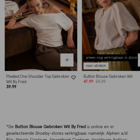
alleen nog verkrijgbaar in store
non-stretch
Pleated One Shoulder Top Gebroken
Button Blouse Gebroken Wit
47.99
59.99
Wit By Fred
39.99
*De
Button Blouse Gebroken Wit By Fred
is online en in
geselecteerde Shoeby-stores verkrijgbaar, namelijk: Alphen a/d
Rijn, Almelo Centrum, Amersfoort Centrum, Apeldoorn Anklaar,