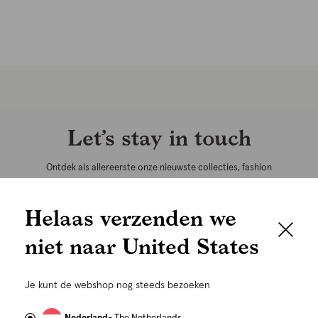
Let’s stay in touch
Ontdek als allereerste onze nieuwste collecties, fashion
trends, (kortings)acties én krijg toegang tot speciale events en
exclusieve early access.
Helaas verzenden we
niet naar United States
VERZENDEN
Je kunt de webshop nog steeds bezoeken