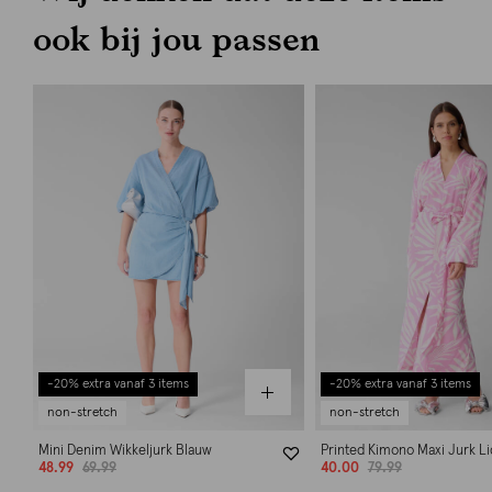
ook bij jou passen
-20% extra vanaf 3 items
-20% extra vanaf 3 items
non-stretch
non-stretch
Mini Denim Wikkeljurk Blauw
Printed Kimono Maxi Jurk L
48.99
69.99
40.00
79.99