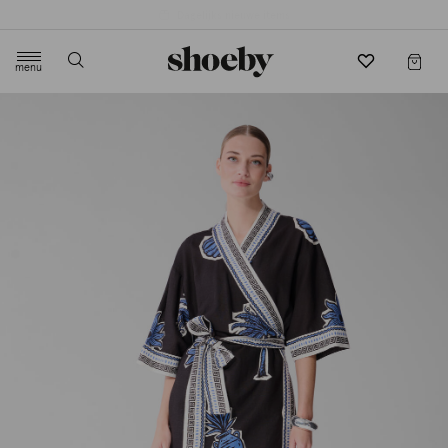
4.5/5 beoordeling door 3807 klanten
menu
label.header.toggle