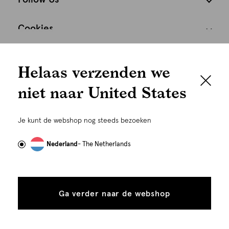
Cookies
We houden het
Nederland
Nederlands
Helaas verzenden we
graag persoonlijk
niet naar United States
Om je de beste gebruikservaring te kunnen bieden,
gebruiken wij cookies en daarmee vergelijkbare
Je kunt de webshop nog steeds bezoeken
technieken zoals link-tracking welke gebruikt worden
om advertenties te personaliseren...
Lees meer
Nederland
- The Netherlands
Alle
Details
©
Alle rechten voorbehouden. Shoeby 2026
cookies
Ga verder naar de webshop
tonen
toestaan
Plaats in winkelmand