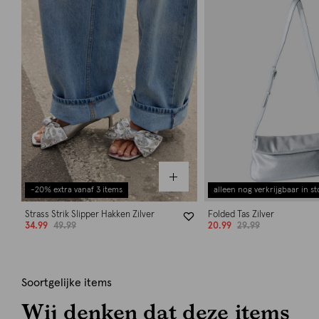
-20% extra vanaf 3 items
alleen nog verkrijgbaar in st
Strass Strik Slipper Hakken Zilver
Folded Tas Zilver
34.99
49.99
20.99
29.99
Soortgelijke items
Wij denken dat deze items