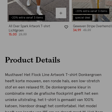
-20% extra vanaf 3 items
-20% extra vanaf 3 items
special deal
All Over Spark Artwork T-shirt
Geweven Stripe Overhemd 
34.99
49.99
Lichtgroen
15.00
29.99
Product Details
Musthave! Het Flock Line Artwork T-shirt Donkergroen
heeft korte mouwen, een ronde hals, een low-stretch
stof en een relaxed fit. De donkergroene kleur in
combinatie met de grafische flockprint geeft het een
unieke uitstraling. het t-shirt is gemaakt van 100%
katoen, hierdoor draagt het comfortabel. Het model