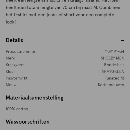
heeft een lengte van 185 cm en draagt maat M. Het item
heeft een totale lengte van 70 cm bij maat M. Combineer
het t-shirt met een jeans of short voor een complete
look!
Details
Productnummer
1109494-34
Merk
SHOEBY MEN
Kraagvorm
Ronde hals
Kleur
ARMYGREEN
Pasvorm/ fit
Relaxed fit
Mouw
Korte mouwen
Materiaalsamenstelling
100% cotton
Wasvoorschriften