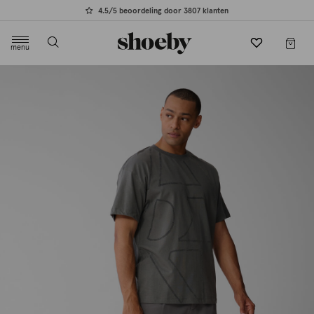
4.5/5 beoordeling door 3807 klanten
menu
label.header.toggle