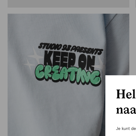
Hel
naa
Je kunt d