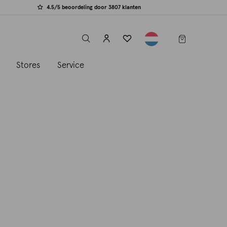
4.5/5 beoordeling door 3807 klanten
label.header.toggle
s
Stores
Service