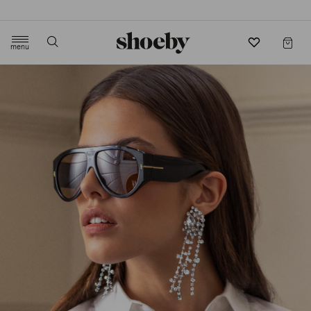
4.5/5 beoordeling door 3807 klanten
menu
label.header.toggle