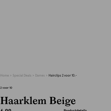
Home
Special Deals
Dames
Hairclips 2 voor 10.-
2 voor 10
Haarklem Beige
Productdetails