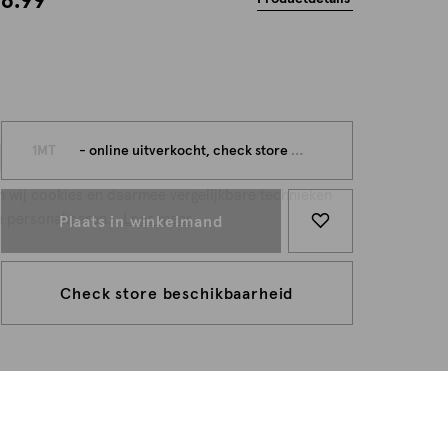
6.99
persoonlijk
1MT
- online uitverkocht, check store beschikbaarheid
n wij cookies en daarmee vergelijkbare technieken
e personaliseren...
Lees meer
Plaats in winkelmand
Check store beschikbaarheid