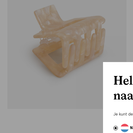
Hel
naa
Je kunt d
N