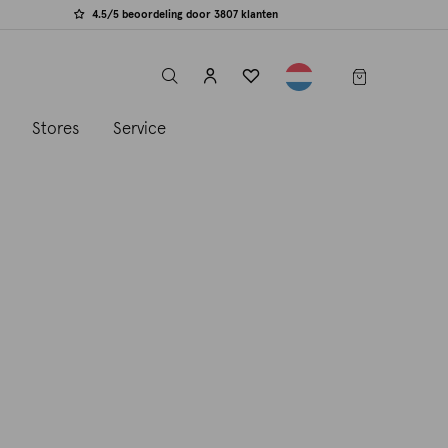
4.5/5 beoordeling door 3807 klanten
label.header.toggle
s
Stores
Service