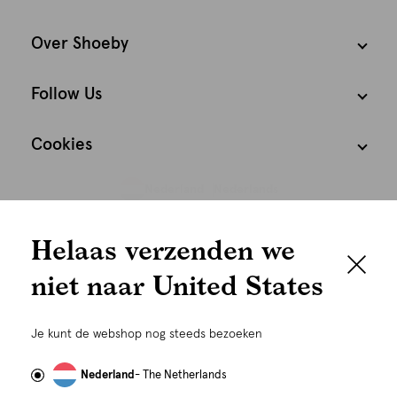
Over Shoeby
Follow Us
Cookies
Nederland
Nederlands
We houden het
Helaas verzenden we
graag persoonlijk
niet naar United States
Om je de beste gebruikservaring te kunnen bieden,
gebruiken wij cookies en daarmee vergelijkbare
Je kunt de webshop nog steeds bezoeken
technieken zoals link-tracking welke gebruikt worden
om advertenties te personaliseren...
Lees meer
Nederland
- The Netherlands