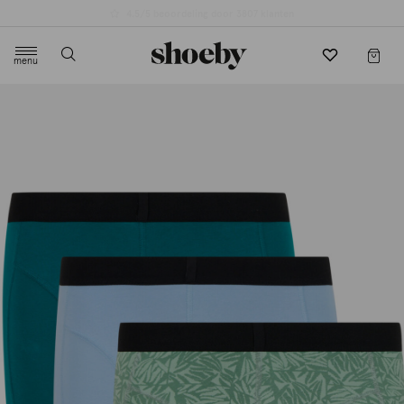
4.5/5 beoordeling door 3807 klanten
menu
label.header.toggle