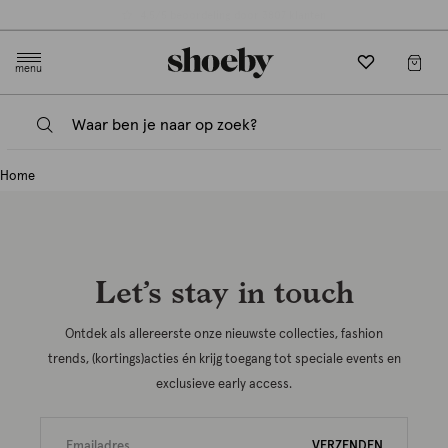
null
4.5/5 beoordeling door 3807 klanten
menu
Home
Let’s stay in touch
Ontdek als allereerste onze nieuwste collecties, fashion
trends, (kortings)acties én krijg toegang tot speciale events en
exclusieve early access.
VERZENDEN