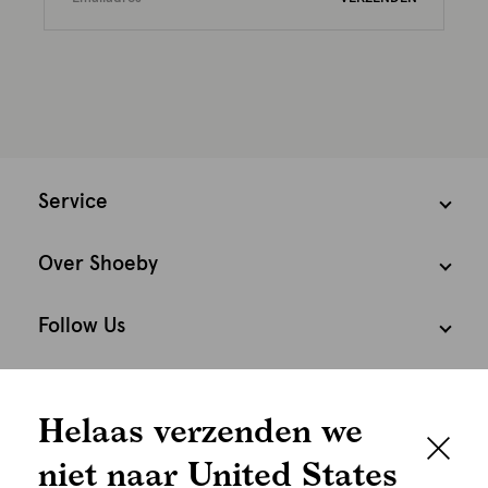
Service
Over Shoeby
Follow Us
Cookies
Helaas verzenden we
Nederland
Nederlands
niet naar United States