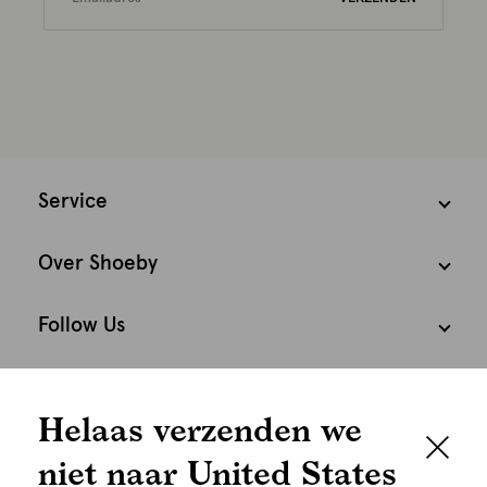
Service
Over Shoeby
Follow Us
Cookies
Helaas verzenden we
Nederland
Nederlands
niet naar United States