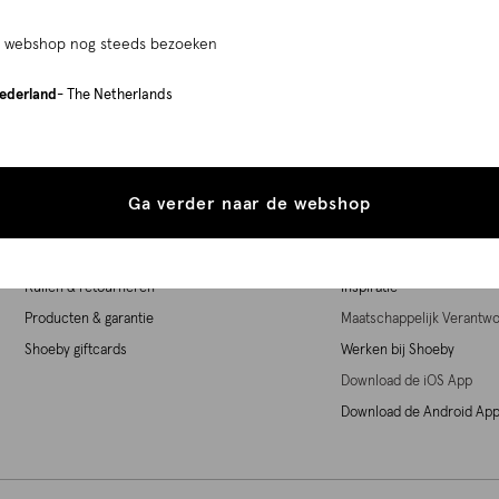
e webshop nog steeds bezoeken
Service
Over Shoeby
ederland
- The Netherlands
Store Locator
Over Shoeby
Klantenservice
Personal Stylist
Check mijn orderstatus
The Shoeby effect
Ga verder naar de webshop
Herroepingsrecht
The Shoeby effect camp
Betaalmogelijkheden
Style Club
Ruilen & retourneren
Inspiratie
Producten & garantie
Maatschappelijk Verant
Shoeby giftcards
Werken bij Shoeby
Download de iOS App
Download de Android Ap