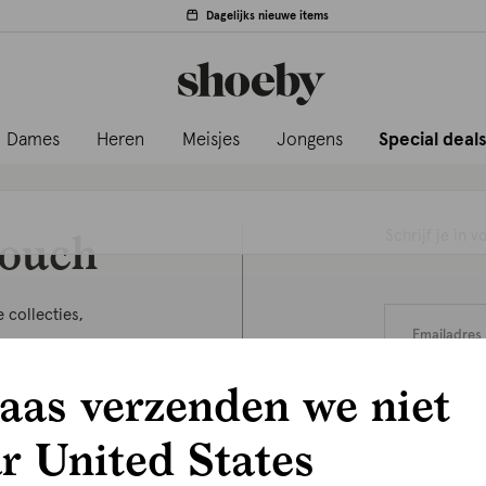
Dagelijks nieuwe items
Dames
Heren
Meisjes
Jongens
Special deal
touch
Schrijf je in
 collecties,
jg toegang tot
ly access.
aas verzenden we niet
r United States