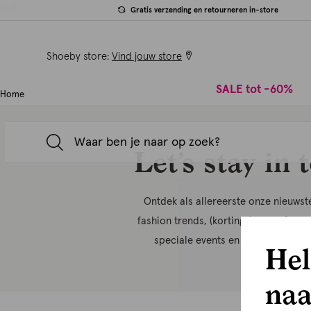
null
Gratis verzending en retourneren in-store
Shoeby store:
Vind jouw store
SALE tot -60%
Home
Let’s stay in 
Ontdek als allereerste onze nieuwste
fashion trends, (kortings)acties én kri
speciale events en exclusieve ear
Hel
naa