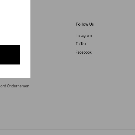
Follow Us
Instagram
TikTok
Facebook
agne
woord Ondernemen
p