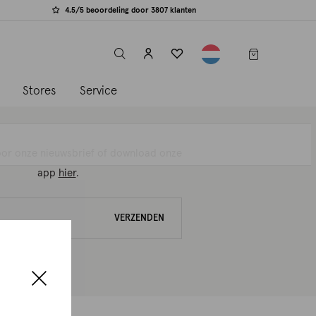
4.5/5 beoordeling door 3807 klanten
label.header.toggle
s
Stores
Service
 voor onze nieuwsbrief of download onze
app
hier
.
VERZENDEN