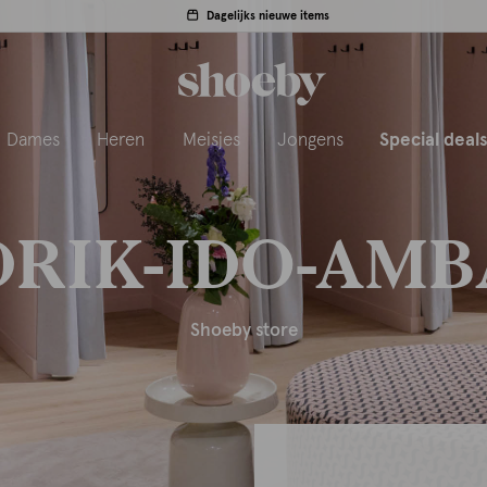
Dagelijks nieuwe items
Dames
Heren
Meisjes
Jongens
Special deal
RIK-IDO-AM
Shoeby store