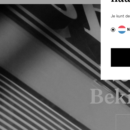
Je kunt d
N
We
Beki