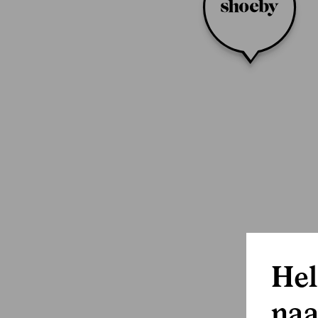
Hel
naa