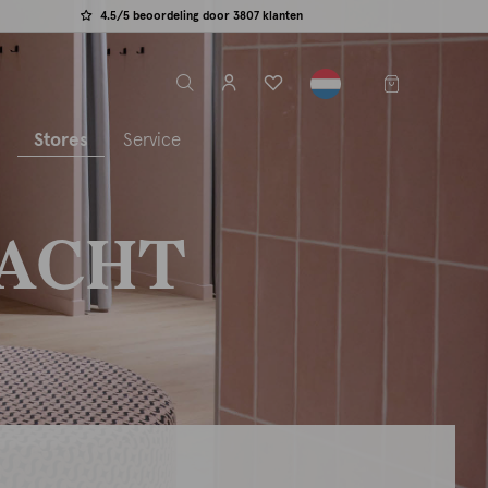
4.5/5 beoordeling door 3807 klanten
label.header.toggle
s
Stores
Service
BACHT