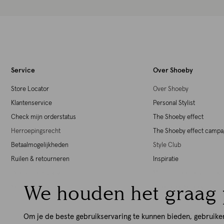
Service
Over Shoeby
Store Locator
Over Shoeby
Klantenservice
Personal Stylist
Check mijn orderstatus
The Shoeby effect
Herroepingsrecht
The Shoeby effect camp
Betaalmogelijkheden
Style Club
Ruilen & retourneren
Inspiratie
Producten & garantie
Maatschappelijk Verant
We houden het graag 
Shoeby giftcards
Werken bij Shoeby
Download de iOS App
Download de Android Ap
Om je de beste gebruikservaring te kunnen bieden, gebruike