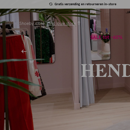
Gratis verzending en retourneren in-store
Shoeby store:
Vind jouw store
SALE tot -60%
HEND