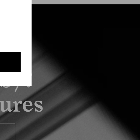
by?
tures