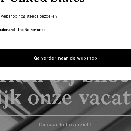
e webshop nog steeds bezoeken
ederland
- The Netherlands
Ga verder naar de webshop
rken bij Shoe
jk onze vaca
Ga naar het overzicht