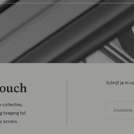
touch
Schrijf je in
 collecties,
jg toegang tot
ly access.