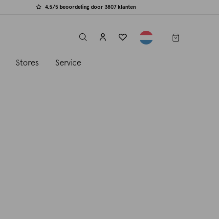
4.5/5 beoordeling door 3807 klanten
label.header.toggle
s
Stores
Service