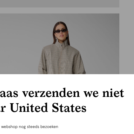
aas verzenden we niet
r United States
e webshop nog steeds bezoeken