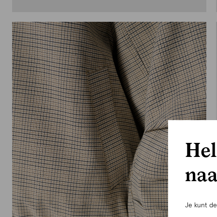
Hel
naa
Je kunt d