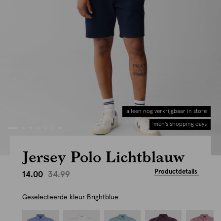
alleen nog verkrijgbaar in store
men's shopping days
Jersey Polo Lichtblauw
Productdetails
34.99
14.00
Geselecteerde kleur
Brightblue