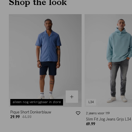
Shop the look
alleen nog verkrijgbaar in store
L34
Pique Short Donkerblauw
2 jeans voor 119
29.99
44.99
Slim Fit Jog Jeans Grijs L34
69.99