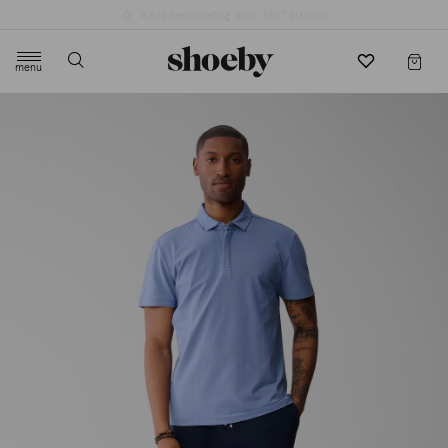
4.5/5 beoordeling door 3807 klanten
menu
label.header.toggle