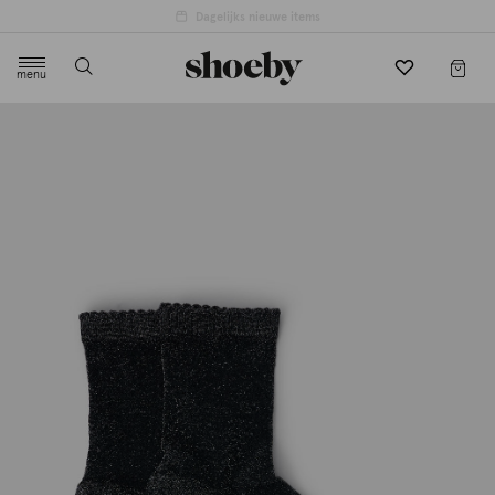
4.5/5 beoordeling door 3807 klanten
menu
label.header.toggle