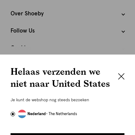
Over Shoeby
Follow Us
Cookies
We houden het
Nederland
Nederlands
Helaas verzenden we
graag persoonlijk
niet naar United States
Om je de beste gebruikservaring te kunnen bieden,
gebruiken wij cookies en daarmee vergelijkbare
Je kunt de webshop nog steeds bezoeken
technieken zoals link-tracking welke gebruikt worden
om advertenties te personaliseren...
Lees meer
Nederland
- The Netherlands