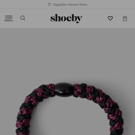
Dagelijks nieuwe items
menu
label.header.toggle