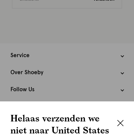
Service
Over Shoeby
Follow Us
Cookies
Helaas verzenden we
Nederland
Nederlands
niet naar United States