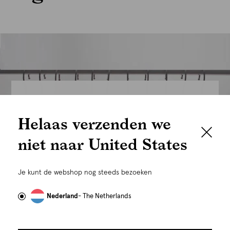
We houden het
Helaas verzenden we
graag persoonlijk
niet naar United States
Om je de beste gebruikservaring te kunnen bieden,
gebruiken wij cookies en daarmee vergelijkbare
Je kunt de webshop nog steeds bezoeken
technieken zoals link-tracking welke gebruikt worden
om advertenties te personaliseren...
Lees meer
Nederland
- The Netherlands