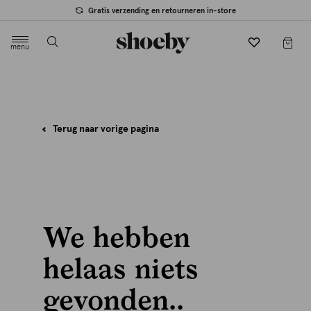
Gratis verzending en retourneren in-store
menu
label.header.toggle
Terug naar vorige pagina
We hebben
helaas niets
gevonden..