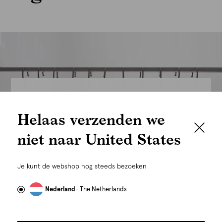
We houden het
Helaas verzenden we
graag persoonlijk
niet naar United States
Om je de beste gebruikservaring te kunnen bieden,
gebruiken wij cookies en daarmee vergelijkbare
Je kunt de webshop nog steeds bezoeken
technieken zoals link-tracking welke gebruikt worden
om advertenties te personaliseren...
Lees meer
Nederland
- The Netherlands