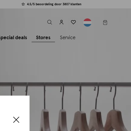
4.5/5 beoordeling door 3807 klanten
label.header.toggle
Special deals
Stores
Service