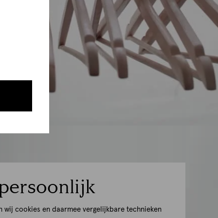
persoonlijk
n wij cookies en daarmee vergelijkbare technieken