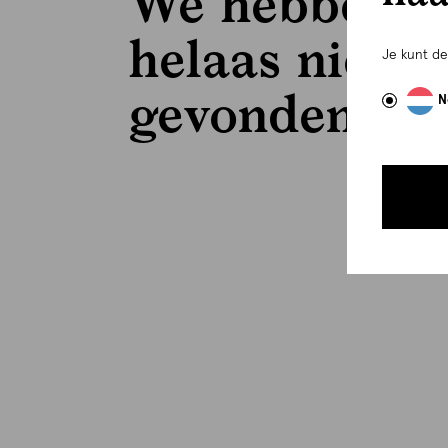
We hebben
helaas niets
Je kunt d
gevonden..
N