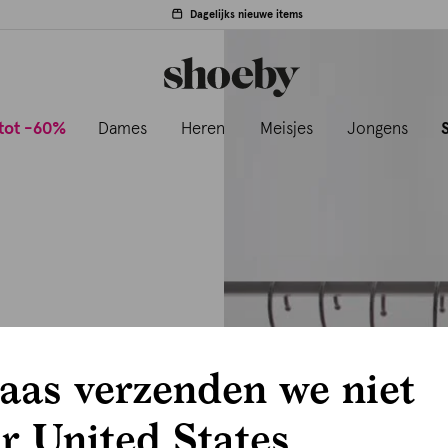
Dagelijks nieuwe items
tot -60%
Dames
Heren
Meisjes
Jongens
aas verzenden we niet
r United States