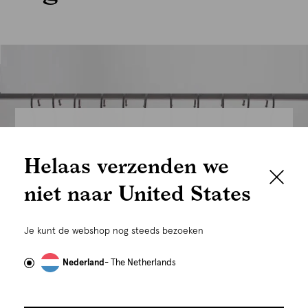
We houden het
Helaas verzenden we
graag persoonlijk
niet naar United States
Om je de beste gebruikservaring te kunnen bieden,
gebruiken wij cookies en daarmee vergelijkbare
Je kunt de webshop nog steeds bezoeken
technieken zoals link-tracking welke gebruikt worden
om advertenties te personaliseren...
Lees meer
Nederland
- The Netherlands