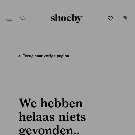
Gratis verzending en retourneren in-store
menu
label.header.toggle
Terug naar vorige pagina
We hebben
helaas niets
gevonden..