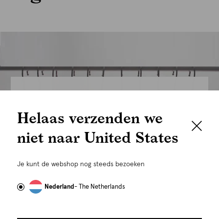
We houden het
Helaas verzenden we
graag persoonlijk
niet naar United States
Om je de beste gebruikservaring te kunnen bieden,
gebruiken wij cookies en daarmee vergelijkbare
Je kunt de webshop nog steeds bezoeken
technieken zoals link-tracking welke gebruikt worden
om advertenties te personaliseren...
Lees meer
Nederland
- The Netherlands