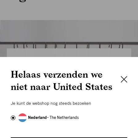
We houden het
Helaas verzenden we
graag persoonlijk
niet naar United States
Om je de beste gebruikservaring te kunnen bieden,
gebruiken wij cookies en daarmee vergelijkbare
Je kunt de webshop nog steeds bezoeken
technieken zoals link-tracking welke gebruikt worden
om advertenties te personaliseren...
Lees meer
Nederland
- The Netherlands