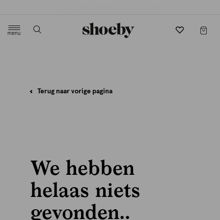
4.5/5 beoordeling door 3807 klanten
menu
label.header.toggle
Terug naar vorige pagina
We hebben
helaas niets
gevonden..