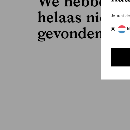
We hebben
helaas niets
Je kunt d
gevonden..
N