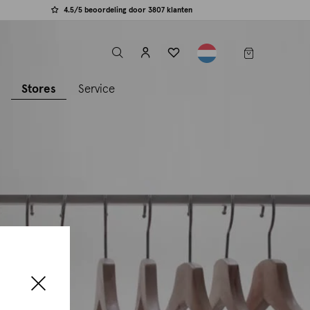
4.5/5 beoordeling door 3807 klanten
label.header.toggle
s
Stores
Service