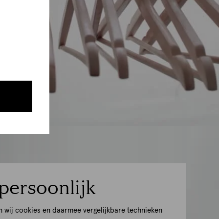
persoonlijk
n wij cookies en daarmee vergelijkbare technieken