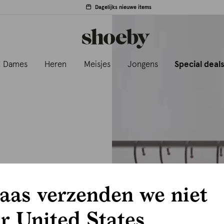
Dagelijks nieuwe items
Dames
Heren
Meisjes
Jongens
Special deal
aas verzenden we niet
r United States