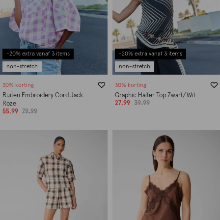
-20% extra vanaf 3 items
-20% extra vanaf 3 items
non-stretch
non-stretch
30% korting
30% korting
Ruiten Embroidery Cord Jack
Graphic Halter Top Zwart/Wit
27.99
39.99
Roze
55.99
79.99