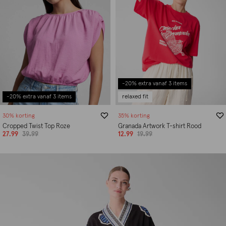
-20% extra vanaf 3 items
-20% extra vanaf 3 items
relaxed fit
30% korting
35% korting
Cropped Twist Top Roze
Granada Artwork T-shirt Rood
27.99
39.99
12.99
19.99