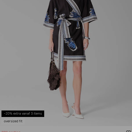
-20% extra vanaf 3 items
oversized fit