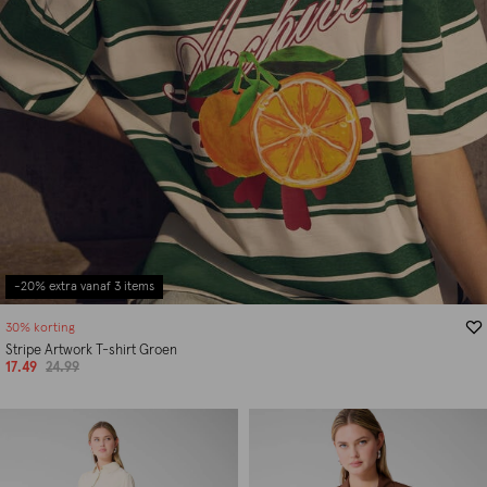
-20% extra vanaf 3 items
30% korting
Stripe Artwork T-shirt Groen
17.49
24.99