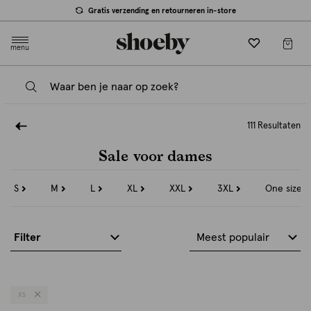
Gratis verzending en retourneren in-store
menu
111 Resultaten
Sale voor dames
S
M
L
XL
XXL
3XL
One size
Refine
Refine
Refine
Refine
Refine
Refine
Refine
by
by
by
by
by
by
by
Maat:
Maat:
Maat:
Maat:
Maat:
Maat:
Maat:
S
M
L
XL
XXL
3XL
One
Filter
Meest populair
size
XS