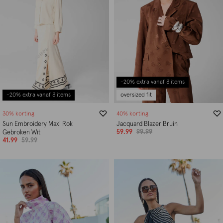
-20% extra vanaf 3 items
-20% extra vanaf 3 items
oversized fit
30% korting
40% korting
Sun Embroidery Maxi Rok
Jacquard Blazer Bruin
59.99
99.99
Gebroken Wit
41.99
59.99