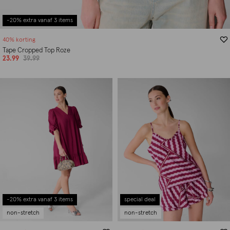
-20% extra vanaf 3 items
40% korting
Tape Cropped Top Roze
23.99
39.99
-20% extra vanaf 3 items
special deal
non-stretch
non-stretch