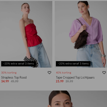
-20% extra vanaf 3 items
-20% extra vanaf 3 items
30% korting
40% korting
Strapless Top Rood
Tape Cropped Top Lichtpaars
34.99
49.99
23.99
39.99