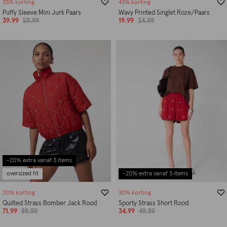
33% korting
43% korting
Puffy Sleeve Mini Jurk Paars
Wavy Printed Singlet Roze/Paars
39.99
59.99
19.99
34.99
-20% extra vanaf 3 items
oversized fit
-20% extra vanaf 3 items
20% korting
30% korting
Quilted Strass Bomber Jack Rood
Sporty Strass Short Rood
71.99
89.99
34.99
49.99