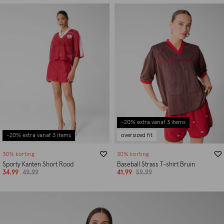
-20% extra vanaf 3 items
-20% extra vanaf 3 items
oversized fit
30% korting
30% korting
Sporty Kanten Short Rood
Baseball Strass T-shirt Bruin
34.99
49.99
41.99
59.99