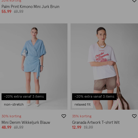
20% korting
Palm Print Kimono Mini Jurk Bruin
55.99
69.99
-20% extra vanaf 3 items
-20% extra vanaf 3 items
non-stretch
relaxed fit
30% korting
35% korting
Mini Denim Wikkeljurk Blauw
Granada Artwork T-shirt Wit
48.99
69.99
12.99
19.99