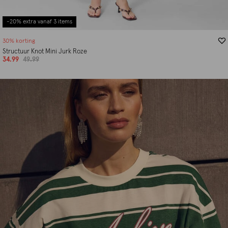
-20% extra vanaf 3 items
30% korting
Structuur Knot Mini Jurk Roze
34.99
49.99