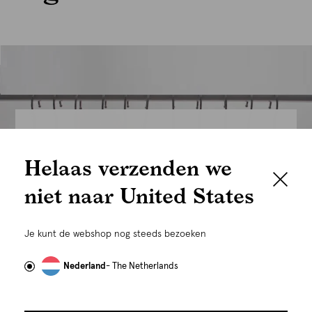
We houden het
Helaas verzenden we
graag persoonlijk
niet naar United States
Om je de beste gebruikservaring te kunnen bieden,
gebruiken wij cookies en daarmee vergelijkbare
Je kunt de webshop nog steeds bezoeken
technieken zoals link-tracking welke gebruikt worden
om advertenties te personaliseren...
Lees meer
Nederland
- The Netherlands