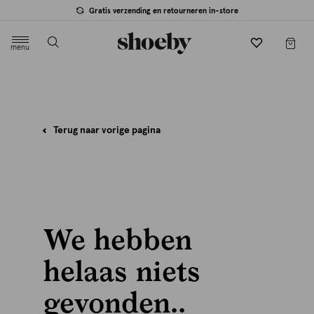
Gratis verzending en retourneren in-store
menu
label.header.toggle
Terug naar vorige pagina
We hebben
helaas niets
gevonden..