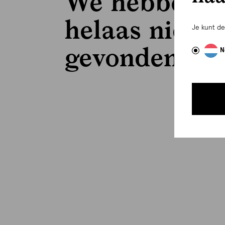
We hebben
helaas niets
Je kunt d
gevonden..
N