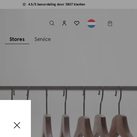
4.5/5 beoordeling door 3807 klanten
label.header.toggle
s
Stores
Service