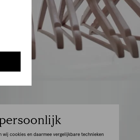
persoonlijk
n wij cookies en daarmee vergelijkbare technieken