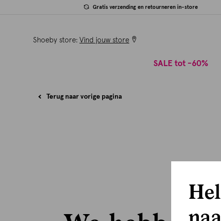
Gratis verzending en retourneren in-store
Shoeby store:
Vind jouw store
SALE tot -60%
Terug naar vorige pagina
Hel
naa