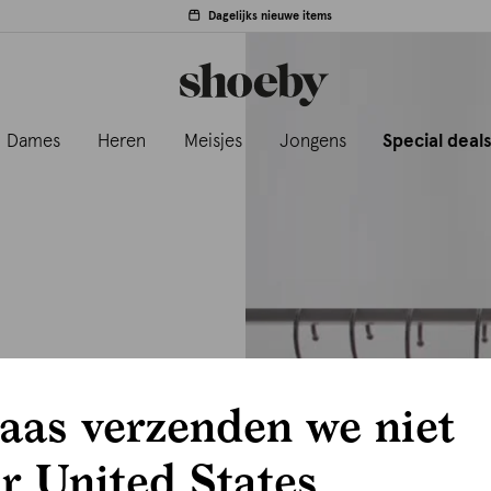
Dagelijks nieuwe items
Dames
Heren
Meisjes
Jongens
Special deal
aas verzenden we niet
r United States