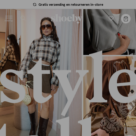
null
Gratis verzending en retourneren in-store
menu
label.header.toggle