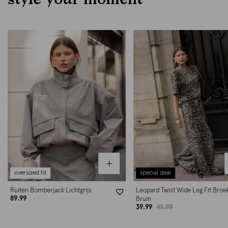
special deal
special deal
Leopard Twist Wide Leg Fit Broek
Leopard Twist Top Bruin
29.99
39.99
Bruin
39.99
49.99