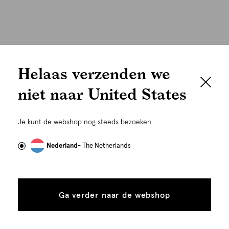
Helaas verzenden we
niet naar United States
episode 11
Je kunt de webshop nog steeds bezoeken
Nederland
- The Netherlands
multiple ways to wear
In de elfde editie laat influencer en
stylist
Lizzy van der Ligt
zien hoe je onze
fantastische
party capsule collection
op
Ga verder naar de webshop
ontelbare manieren kunt stylen.
bekijk de video op Instagram