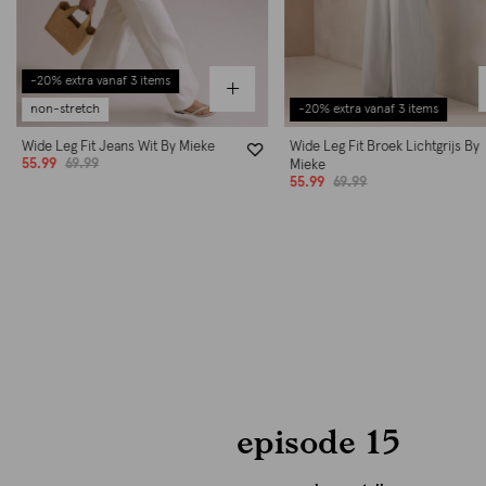
-20% extra vanaf 3 items
relaxed fit
Wide Leg Fit Broek Lichtgrijs By
Wide Leg Fit Broek Donkerbruin
Mieke
Mieke
55.99
69.99
59.99
episode 15