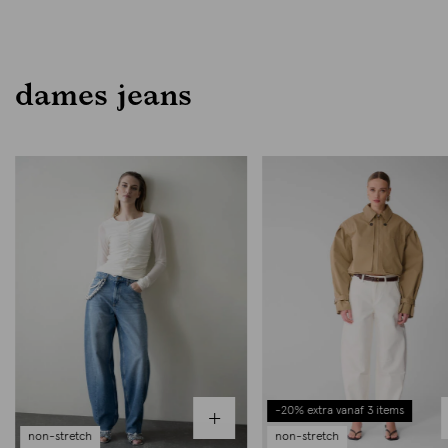
dames jeans
-20% extra vanaf 3 items
non-stretch
non-stretch