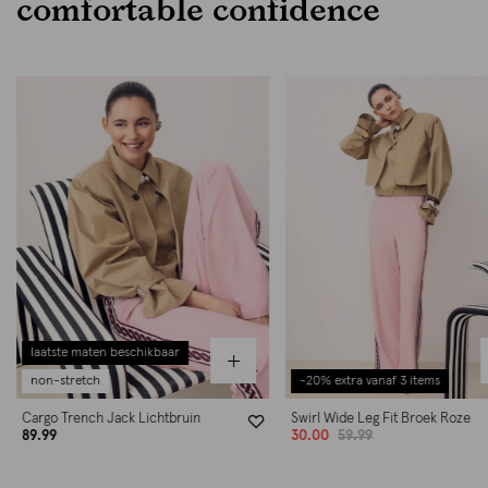
comfortable confidence
-20% extra vanaf 3 items
-20% extra vanaf 3 items
oversized fit
Swirl Wide Leg Fit Broek Roze
Sporty Oversized Ruiten Blazer G
30.00
59.99
79.99
99.99