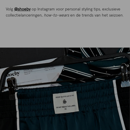
Volg
@shoeby
op Instagram voor personal styling tips, exclusieve
collectielanceringen,
how-to-wears
en de trends van het seizoen.