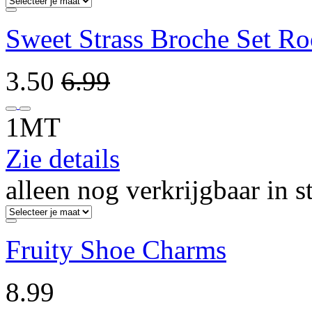
Sweet Strass Broche Set R
3.50
6.99
1MT
Zie details
alleen nog verkrijgbaar in s
Fruity Shoe Charms
8.99