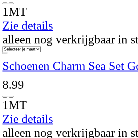
1MT
Zie details
alleen nog verkrijgbaar in s
Schoenen Charm Sea Set G
8.99
1MT
Zie details
alleen nog verkrijgbaar in s