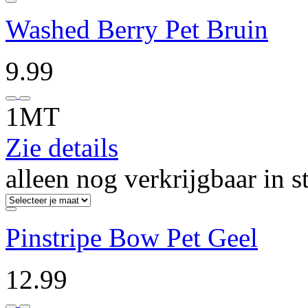
Washed Berry Pet Bruin
9.99
1MT
Zie details
alleen nog verkrijgbaar in s
Pinstripe Bow Pet Geel
12.99