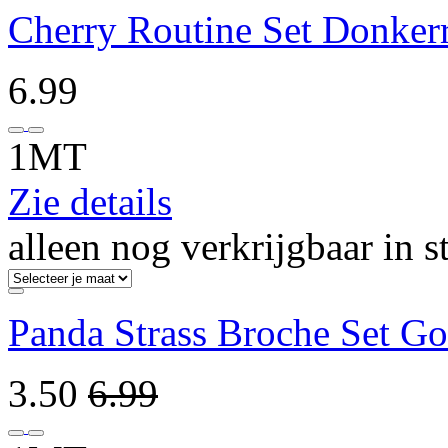
Cherry Routine Set Donker
6.99
1MT
Zie details
alleen nog verkrijgbaar in s
Panda Strass Broche Set G
3.50
6.99