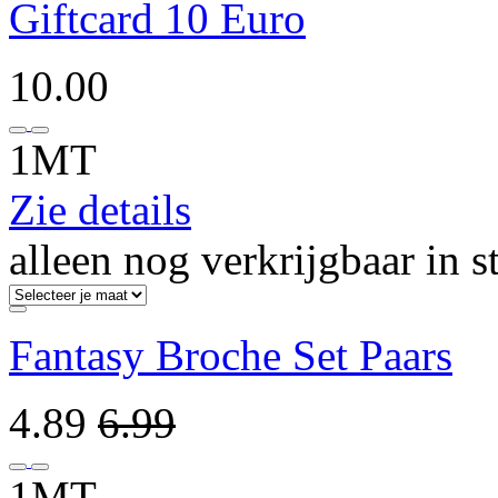
Giftcard 10 Euro
10.00
1MT
Zie details
alleen nog verkrijgbaar in s
Fantasy Broche Set Paars
4.89
6.99
1MT