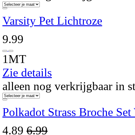
Varsity Pet Lichtroze
9.99
1MT
Zie details
alleen nog verkrijgbaar in s
Polkadot Strass Broche Set
4.89
6.99