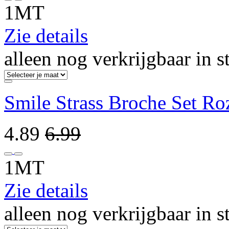
1MT
Zie details
alleen nog verkrijgbaar in s
Smile Strass Broche Set Ro
4.89
6.99
1MT
Zie details
alleen nog verkrijgbaar in s