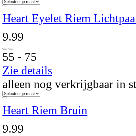
Heart Eyelet Riem Lichtpaa
9.99
55 ‐ 75
Zie details
alleen nog verkrijgbaar in s
Heart Riem Bruin
9.99