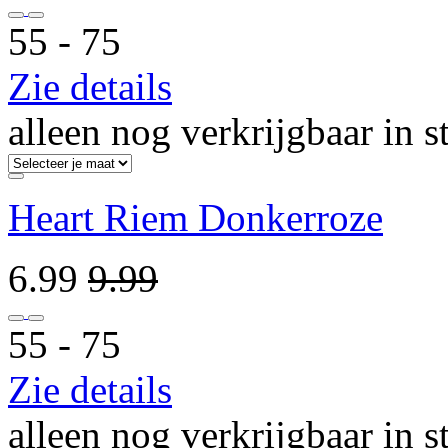
55 ‐ 75
Zie details
alleen nog verkrijgbaar in s
Heart Riem Donkerroze
6.99
9.99
55 ‐ 75
Zie details
alleen nog verkrijgbaar in s