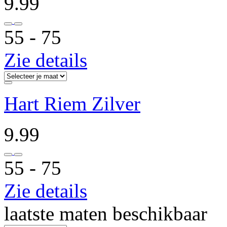
9.99
55 ‐ 75
Zie details
Hart Riem Zilver
9.99
55 ‐ 75
Zie details
laatste maten beschikbaar