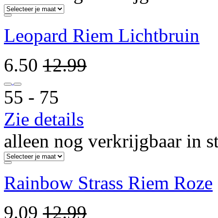
Leopard Riem Lichtbruin
6.50
12.99
55 ‐ 75
Zie details
alleen nog verkrijgbaar in s
Rainbow Strass Riem Roze
9.09
12.99