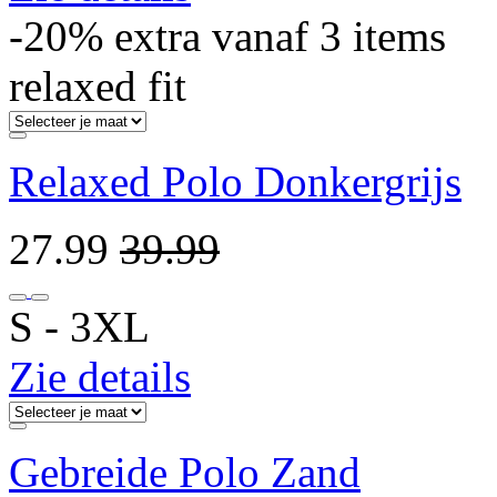
-20% extra vanaf 3 items
relaxed fit
Relaxed Polo Donkergrijs
27.99
39.99
S ‐ 3XL
Zie details
Gebreide Polo Zand