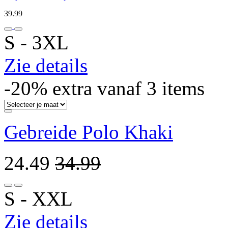
39.99
S ‐ 3XL
Zie details
-20% extra vanaf 3 items
Gebreide Polo Khaki
24.49
34.99
S ‐ XXL
Zie details