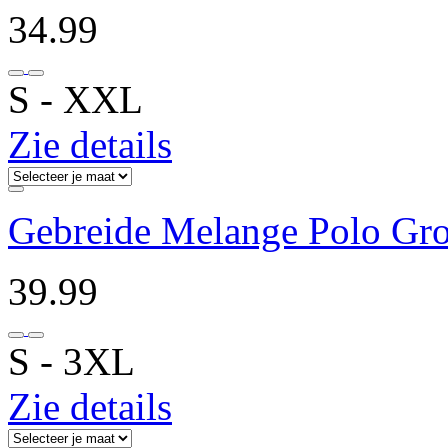
34.99
S ‐ XXL
Zie details
Gebreide Melange Polo Gr
39.99
S ‐ 3XL
Zie details