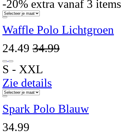
-20% extra vanaf 3 items
Waffle Polo Lichtgroen
24.49
34.99
S ‐ XXL
Zie details
Spark Polo Blauw
34.99