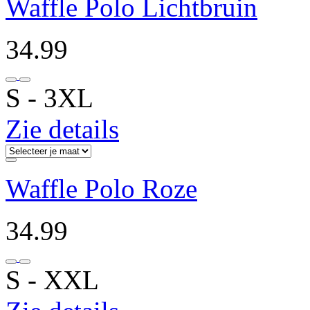
Waffle Polo Lichtbruin
34.99
S ‐ 3XL
Zie details
Waffle Polo Roze
34.99
S ‐ XXL