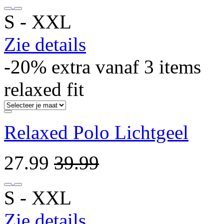
S ‐ XXL
Zie details
-20% extra vanaf 3 items
relaxed fit
Relaxed Polo Lichtgeel
27.99
39.99
S ‐ XXL
Zie details