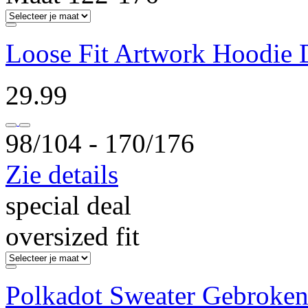
Loose Fit Artwork Hoodie
29.99
98/104 ‐ 170/176
Zie details
special deal
oversized fit
Polkadot Sweater Gebroken