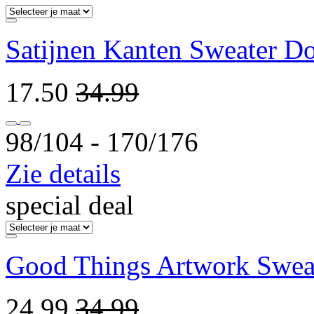
Satijnen Kanten Sweater D
17.50
34.99
98/104 ‐ 170/176
Zie details
special deal
Good Things Artwork Sweat
24.99
34.99