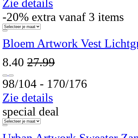
Zie details
-20% extra vanaf 3 items
Bloem Artwork Vest Lichtgr
8.40
27.99
98/104 ‐ 170/176
Zie details
special deal
Urban Artwork Sweater Za