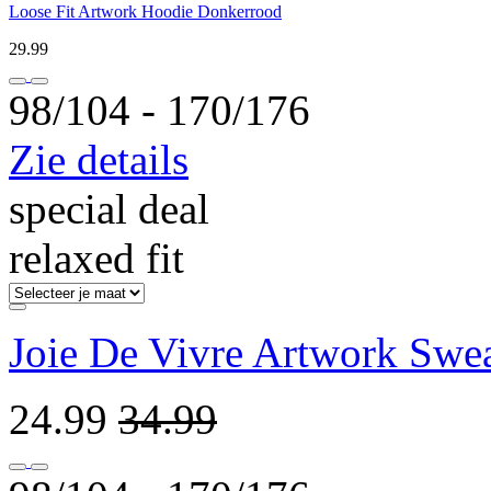
Loose Fit Artwork Hoodie Donkerrood
29.99
98/104 ‐ 170/176
Zie details
special deal
relaxed fit
Joie De Vivre Artwork Swe
24.99
34.99