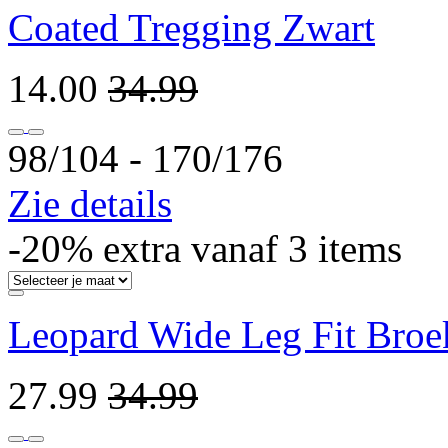
Coated Tregging Zwart
14.00
34.99
98/104 ‐ 170/176
Zie details
-20% extra vanaf 3 items
Leopard Wide Leg Fit Broe
27.99
34.99