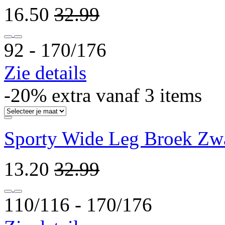
16.50
32.99
92 ‐ 170/176
Zie details
-20% extra vanaf 3 items
Sporty Wide Leg Broek Zw
13.20
32.99
110/116 ‐ 170/176