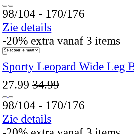
98/104 ‐ 170/176
Zie details
-20% extra vanaf 3 items
Sporty Leopard Wide Leg B
27.99
34.99
98/104 ‐ 170/176
Zie details
-20% extra vanaf 3 items