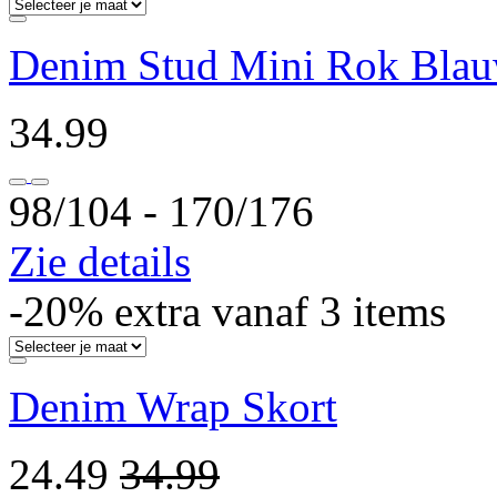
Denim Stud Mini Rok Bla
34.99
98/104 ‐ 170/176
Zie details
-20% extra vanaf 3 items
Denim Wrap Skort
24.49
34.99