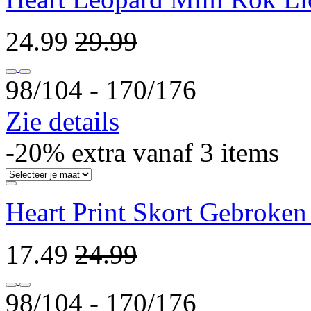
24.99
29.99
98/104 ‐ 170/176
Zie details
-20% extra vanaf 3 items
Heart Print Skort Gebroken
17.49
24.99
98/104 ‐ 170/176