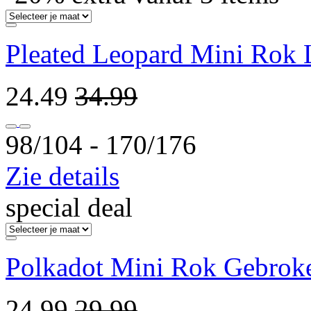
Pleated Leopard Mini Rok 
24.49
34.99
98/104 ‐ 170/176
Zie details
special deal
Polkadot Mini Rok Gebrok
24.99
29.99