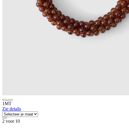
1MT
Zie details
2 voor 10