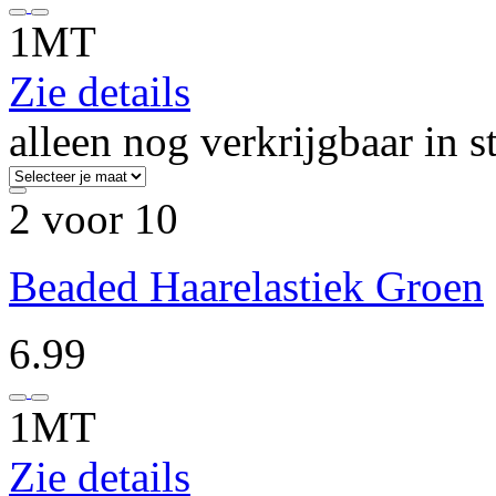
1MT
Zie details
alleen nog verkrijgbaar in s
2 voor 10
Beaded Haarelastiek Groen
6.99
1MT
Zie details