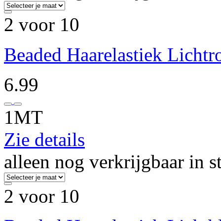
2 voor 10
Beaded Haarelastiek Lichtr
6.99
1MT
Zie details
alleen nog verkrijgbaar in s
2 voor 10