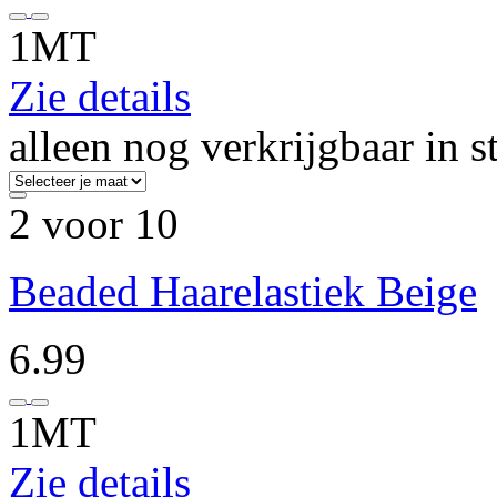
1MT
Zie details
alleen nog verkrijgbaar in s
2 voor 10
Beaded Haarelastiek Beige
6.99
1MT
Zie details