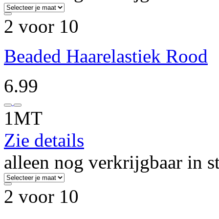
2 voor 10
Beaded Haarelastiek Rood
6.99
1MT
Zie details
alleen nog verkrijgbaar in s
2 voor 10