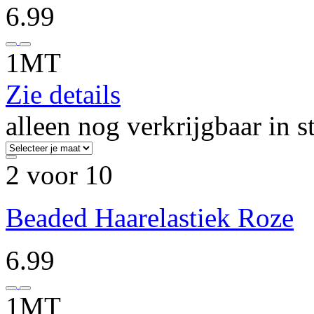
6.99
1MT
Zie details
alleen nog verkrijgbaar in s
2 voor 10
Beaded Haarelastiek Roze
6.99
1MT