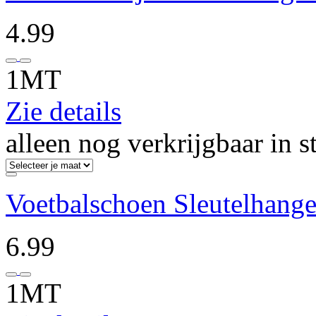
4.99
1MT
Zie details
alleen nog verkrijgbaar in s
Voetbalschoen Sleutelhange
6.99
1MT