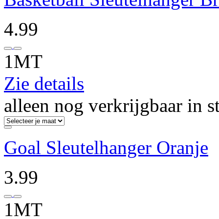
4.99
1MT
Zie details
alleen nog verkrijgbaar in s
Goal Sleutelhanger Oranje
3.99
1MT