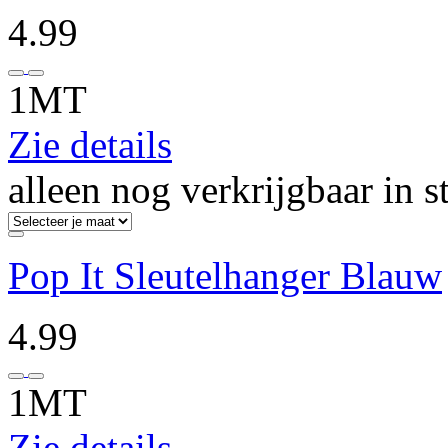
4.99
1MT
Zie details
alleen nog verkrijgbaar in s
Pop It Sleutelhanger Blauw
4.99
1MT
Zie details