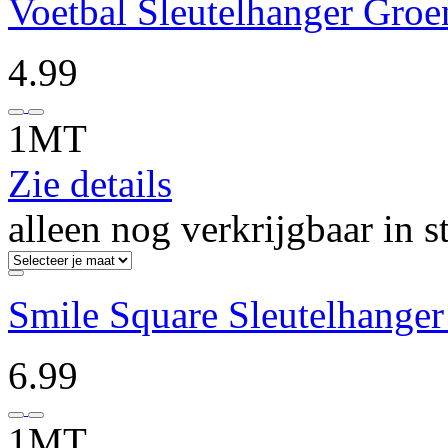
Voetbal Sleutelhanger Groe
4.99
1MT
Zie details
alleen nog verkrijgbaar in s
Smile Square Sleutelhanger
6.99
1MT