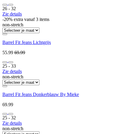
26 ‐ 32
Zie details
-20% extra vanaf 3 items
non-stretch
Barrel Fit Jeans Lichtgrijs
55.99
69.99
25 ‐ 33
Zie details
non-stretch
Barrel Fit Jeans Donkerblauw By Mieke
69.99
25 ‐ 32
Zie details
non-stretch